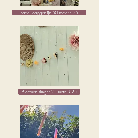
Pastel vlaggenlijn 50 meter €25
Bloemen slinger 25 meter €25