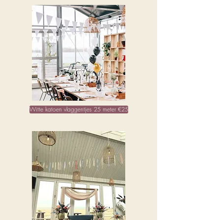
Witte katoen vlaggentjes 25 meter €25