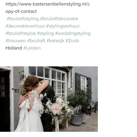
https://www.toetersenbellenstyling.nl/c
opy-of-contact
#bruiloftstyling
#bruiloftdecoratie
#decoratieverhuur
#stylingverhuur
#bruiloftstylist
#styling
#weddingstyling
#trouwen
#bruiloft
#katwijk
#Zuid
-
Holland 
#Leiden